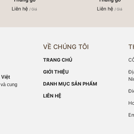
Liên hệ
Liên hệ
/ Giá
/ Giá
VỀ CHÚNG TÔI
T
TRANG CHỦ
C
GIỚI THIỆU
Đị
Việt
Ni
DANH MỤC SẢN PHẨM
t và cung
Đi
LIÊN HỆ
Ho
Em