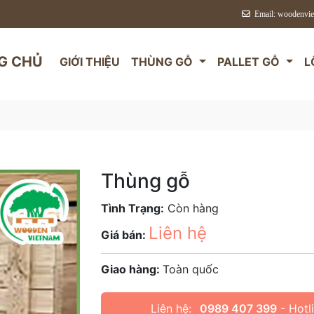
Email: woodenvi
G CHỦ
GIỚI THIỆU
THÙNG GỖ
PALLET GỖ
L
Thùng gỗ
Tình Trạng:
Còn hàng
Liên hệ
Giá bán:
Giao hàng:
Toàn quốc
Liên hệ:
0989 407 399
- Hotl