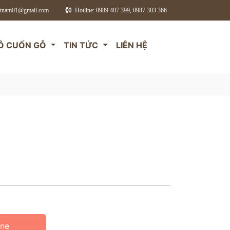
etnam01@gmail.com
Hotline: 0989 407 399, 0987 303 366
Ô CUỐN GỖ
TIN TỨC
LIÊN HỆ
ine