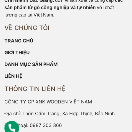
Chi Nhánh Bắc Giang
, đơn vị sản xuất và cung cấp
các
sản phẩm từ gỗ công nghiệp và tự nhiên
với chất
lượng cao tại Việt Nam.
VỀ CHÚNG TÔI
TRANG CHỦ
GIỚI THIỆU
DANH MỤC SẢN PHẨM
LIÊN HỆ
THÔNG TIN LIÊN HỆ
CÔNG TY CP XNK WOODEN VIỆT NAM
Địa chỉ: Thôn Cẩm Trang, Xã Hợp Thịnh, Bắc Ninh
Điện thoại:
0987 303 366