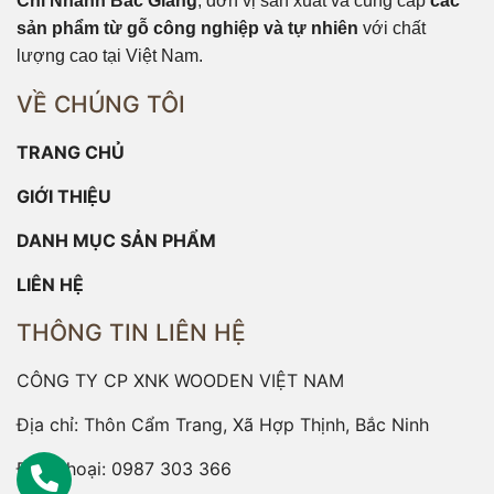
Chi Nhánh Bắc Giang
, đơn vị sản xuất và cung cấp
các
sản phẩm từ gỗ công nghiệp và tự nhiên
với chất
lượng cao tại Việt Nam.
VỀ CHÚNG TÔI
TRANG CHỦ
GIỚI THIỆU
DANH MỤC SẢN PHẨM
LIÊN HỆ
THÔNG TIN LIÊN HỆ
CÔNG TY CP XNK WOODEN VIỆT NAM
Địa chỉ: Thôn Cẩm Trang, Xã Hợp Thịnh, Bắc Ninh
Điện thoại:
0987 303 366