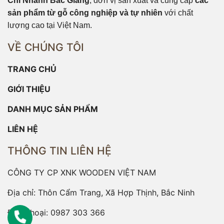
Chi Nhánh Bắc Giang
, đơn vị sản xuất và cung cấp
các
sản phẩm từ gỗ công nghiệp và tự nhiên
với chất
lượng cao tại Việt Nam.
VỀ CHÚNG TÔI
TRANG CHỦ
GIỚI THIỆU
DANH MỤC SẢN PHẨM
LIÊN HỆ
THÔNG TIN LIÊN HỆ
CÔNG TY CP XNK WOODEN VIỆT NAM
Địa chỉ: Thôn Cẩm Trang, Xã Hợp Thịnh, Bắc Ninh
Điện thoại:
0987 303 366