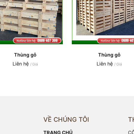
Thùng gỗ
Thùng gỗ
Liên hệ
Liên hệ
/ Giá
/ Giá
VỀ CHÚNG TÔI
T
TRANG CHỦ
CÔ