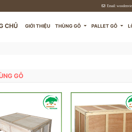
Email: woodenvi
G CHỦ
GIỚI THIỆU
THÙNG GỖ
PALLET GỖ
L
ÙNG GỖ