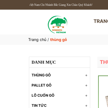
Wooden Việt Nam Chi Nhánh Bắc Giang Xin Chào Quý Khách!
TRAN
Trang chủ
/
thùng gỗ
TH
DANH MỤC
THÙNG GỖ
Thùng gỗ
PALLET GỖ
Thùng gỗ
Pallet gỗ
LÔ CUỐN GỖ
Thùng gỗ
Pallet gỗ
Lô cuốn gỗ
TIN TỨC