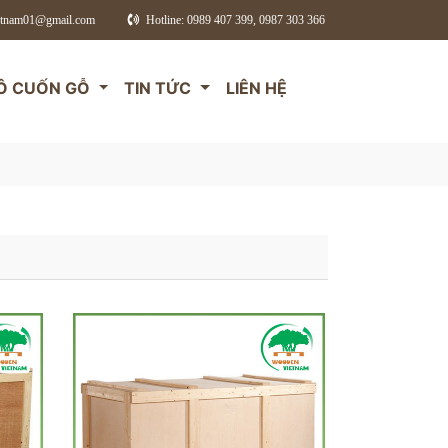
etnam01@gmail.com
Hotline: 0989 407 399, 0987 303 366
Ô CUỐN GỖ
TIN TỨC
LIÊN HỆ